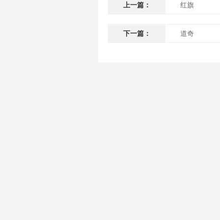
上一篇：
红旗
下一篇：
道奇