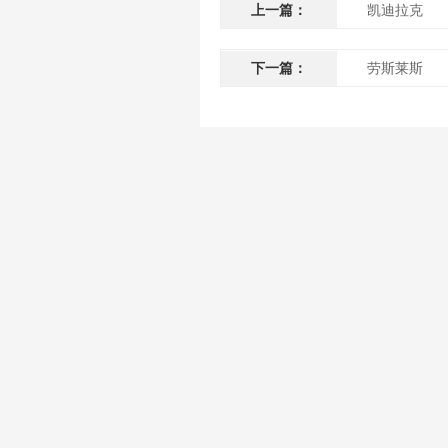
上一篇：
凯迪拉克
下一篇：
劳斯莱斯