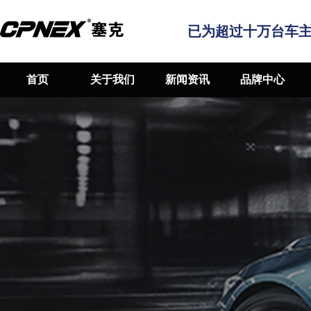
已为超过十万台车
首页
关于我们
新闻资讯
品牌中心